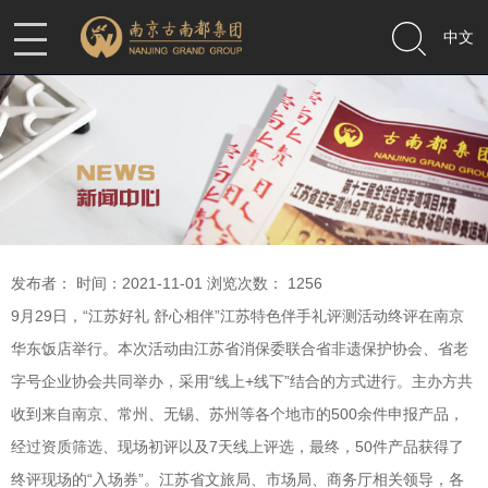
中文
发布者： 时间：2021-11-01 浏览次数：
1256
9
月
29
日，“江苏好礼 舒心相伴”江苏特色伴手礼评测活动终评在南京
华东饭店举行。本次活动由江苏省消保委联合省非遗保护协会、省老
字号企业协会共同举办，采用“线上
+
线下”结合的方式进行。主办方共
收到来自南京、常州、无锡、苏州等各个地市的
500
余件申报产品，
经过资质筛选、现场初评以及
7
天线上评选，最终，
50
件产品获得了
终评现场的“入场券”。江苏省文旅局、市场局、商务厅相关领导，各