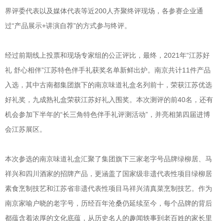
界评委代表以及媒体代表等近
200
人齐聚终评现场，各参赛企业通
过“产品展示
+
讲演自荐”的方式参与终评。
经过前期线上投票和现场专家组的公正评比，最终，
2021
年“江苏好
礼 舒心相伴”江苏特色伴手礼获奖名单新鲜出炉。南京共计
11
件产品
入选，其中古南都集团旗下的南京味道礼盒名列前十，荣获江苏优选
好礼奖，九成熟礼盒荣获江苏好礼入围奖。本次测评的前
40
名，还有
机会参加下半年的“长三角特色伴手礼评测活动”，并亮相第四届进博
会江苏展区。
本次参选的南京味道礼盒汇聚了集团旗下三家老字号品牌绿柳居、马
祥兴和四川酒家的招牌产品，更涵盖了国家级非遗代表性项目绿柳居
素食烹制技艺和江苏省非遗代表性项目马祥兴清真菜烹制技艺。作为
南京家喻户晓的老字号，历经百年沧桑仍延续至今，每个品牌的背后
都蕴含着浓厚的文化底蕴，从历史名人的趣闻轶事到老百姓的家长里